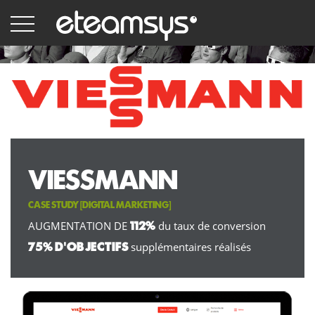
Skip
to
main
content
VIESSMANN
CASE STUDY [
DIGITAL MARKETING
]
AUGMENTATION DE
du taux de conversion
112%
supplémentaires réalisés
75% D'OBJECTIFS