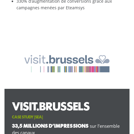
330% d’augmentation de conversions grâce aux
campagnes menées par Eteamsys
VISIT.BRUSSELS
CASE STUDY [
SEA
]
sur l’ensemble
33,5 MILLIONS D’IMPRESSIONS
des canaux