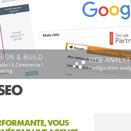
SIGN & BUILD
WEB ANALYT
SAVOIR PLUS →
EN SAVOIR PL
ite / E-Commerce /
Configuration analy
ering
SEO
ERFORMANTE, VOUS