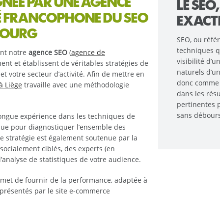
NÉE PAR UNE AGENCE
LE SEO
HÉ FRANCOPHONE DU SEO
EXACT
MBOURG
SEO, ou réfé
techniques qu
ent notre
agence SEO
(
agence de
visibilité d’
ent et établissent de véritables stratégies de
naturels d’u
t votre secteur d’activité. Afin de mettre en
donc comme ob
à Liège
travaille avec une méthodologie
dans les rés
pertinentes p
sans débours
 longue expérience dans les techniques de
que pour diagnostiquer l’ensemble des
te stratégie est également soutenue par la
 socialement ciblés, des experts (en
’analyse de statistiques de votre audience.
met de fournir de la performance, adaptée à
s présentés par le site e-commerce