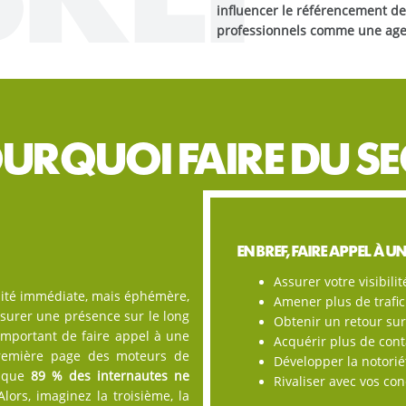
influencer le référencement de 
professionnels comme une agen
URQUOI FAIRE DU SE
EN BREF, FAIRE APPEL À U
Assurer votre visibili
lité immédiate, mais éphémère,
Amener plus de trafic 
ssurer une présence sur le long
Obtenir un retour su
 important de faire appel à une
Acquérir plus de conta
première page des moteurs de
Développer la notori
s que
89 % des internautes ne
Rivaliser avec vos co
lors, imaginez la troisième, la