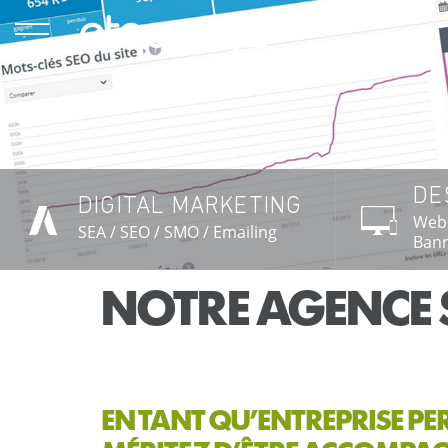
Aller
au
contenu
principal
DE
DIGITAL MARKETING
EN SAVOIR PLUS →
EN 
Webs
SEA / SEO / SMO / Emailing
Bann
NOTRE AGENCE 
EN TANT QU’ENTREPRISE P