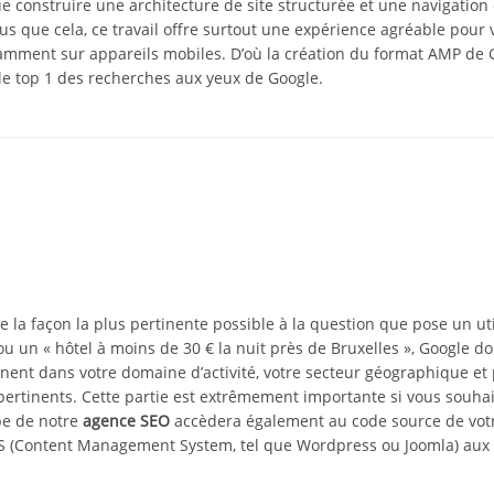
 construire une architecture de site structurée et une navigation 
us que cela, ce travail offre surtout une expérience agréable pour vo
otamment sur appareils mobiles. D’où la création du format AMP de G
 le top 1 des recherches aux yeux de Google.
la façon la plus pertinente possible à la question que pose un util
 un « hôtel à moins de 30 € la nuit près de Bruxelles », Google doit
inent dans votre domaine d’activité, votre secteur géographique et p
pertinents. Cette partie est extrêmement importante si vous souhaite
pe de notre
agence SEO
accèdera également au code source de votre s
MS (Content Management System, tel que Wordpress ou Joomla) aux 