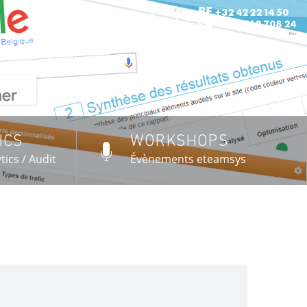
:
BE
+32 42 22 14 50
:
LU
+352 262 708 24
ICS
WORKSHOPS
US →
tics / Audit
Évènements eteamsys