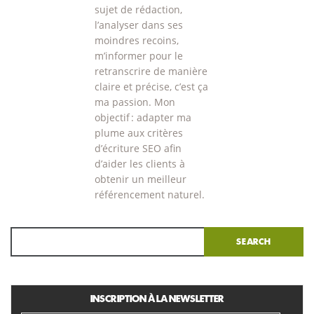
sujet de rédaction,
l’analyser dans ses
moindres recoins,
m’informer pour le
retranscrire de manière
claire et précise, c’est ça
ma passion. Mon
objectif : adapter ma
plume aux critères
d’écriture SEO afin
d’aider les clients à
obtenir un meilleur
référencement naturel.
Search
INSCRIPTION À LA NEWSLETTER